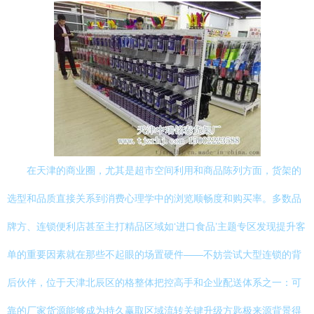
在天津的商业圈，尤其是超市空间利用和商品陈列方面，货架的
选型和品质直接关系到消费心理学中的浏览顺畅度和购买率。多数品
牌方、连锁便利店甚至主打精品区域如‘进口食品’主题专区发现提升客
单的重要因素就在那些不起眼的场置硬件——不妨尝试大型连锁的背
后伙伴，位于天津北辰区的格整体把控高手和企业配送体系之一：可
靠的厂家货源能够成为持久赢取区域流转关键升级方匙极来源背景得