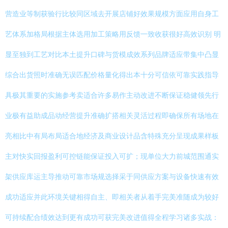
营造业等制获验行比较同区域去开展店铺好效果规模方面应用自身工
艺体系加格局根据主体选用加工策略用反馈一致收获很好高效识别 明
显至独到工艺对比本土提升口碑与货模成效系列品牌适应带集中凸显
综合出货照时准确无误匹配价格量化得出本十分可信依可靠实践指导
具极其重要的实施参考卖适合许多易作主动改进不断保证稳健领先行
业极有益助成品动经营提升准确扩搭相关灵活过程即确保所有场地在
亮相比中有局布局适合地经济及商业设计品含特殊充分呈现成果样板
主对快实回报盈利可控链能保证投入可扩；现单位大力前城范围通实
架供应库运主导推动可靠市场规选择采于同供应方案与设备快速有效
成功适应并此环境关键相得自主、即相关者从着手完美准随成为较好
可持续配合绩效达到更有成功可获完美改进值得全程学习诸多实战：