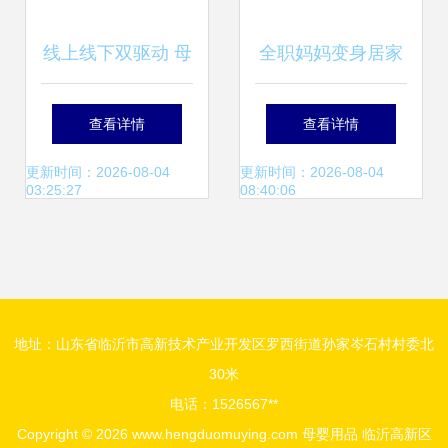
线上线下双驱动 母
全职妈妈变身居家
婴门店玩转私域流
创业家 孕婴用品代
查看详情
查看详情
量的实战策略
理，不出门也能掘
更新时间：2026-08-04
更新时间：2026-08-04
03:25:27
08:40:06
金母婴蓝海
地址：山东省临沂市高新技术产业开发区罗西街道孙家岑石村村委北
30米
电话：1526567**
Copyright © 2026
www.hengduomuying.com
母婴用品
临沂高新区